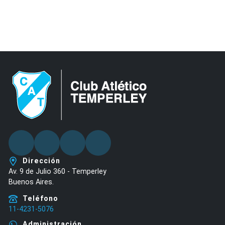
Facebook
Twitter
Youtube
Instagram
Dirección
Av. 9 de Julio 360 - Temperley
Buenos Aires.
Teléfono
11-4231-5076
Administración