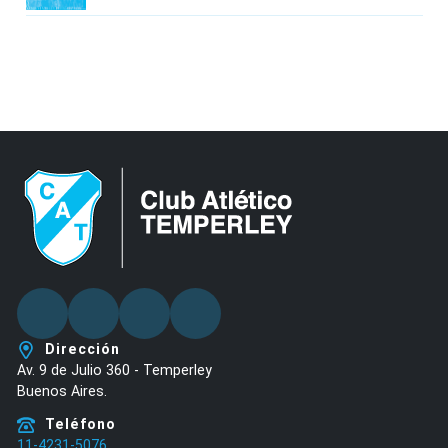
Facebook
Twitter
Youtube
Instagram
Dirección
Av. 9 de Julio 360 - Temperley
Buenos Aires.
Teléfono
11-4231-5076