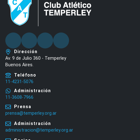
Facebook
Twitter
Youtube
Instagram
Dirección
Av. 9 de Julio 360 - Temperley
Buenos Aires.
Teléfono
11-4231-5076
Administración
11-3608-7966
Prensa
prensa@temperley.org.ar
Administración
administracion@temperley.org.ar