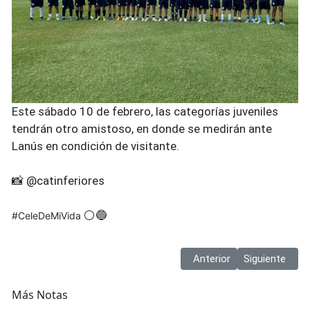
Este sábado 10 de febrero, las categorías juveniles
tendrán otro amistoso, en donde se medirán ante
Lanús en condición de visitante.
📸 @catinferiores
⚪🔵
#CeleDeMiVida
Artículo anterior: FECHA
Artículo sigu
Anterior
Siguiente
Más Notas