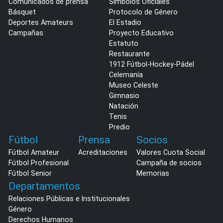
Comunicados de prensa
Símbolos Oficiales
Básquet
Protocolo de Género
Deportes Amateurs
El Estadio
Campañas
Proyecto Educativo
Estatuto
Restaurante
1912 Fútbol-Hockey-Pádel
Celemanía
Museo Celeste
Gimnasio
Natación
Tenis
Predio
Fútbol
Prensa
Socios
Fútbol Amateur
Acreditaciones
Valores Cuota Social
Fútbol Profesional
Campaña de socios
Fútbol Senior
Memorias
Departamentos
Relaciones Públicas e Institucionales
Género
Derechos Humanos