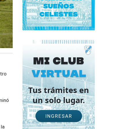
Sueños
Celestes
Mi Club
virtual
atro
Tus trámites en
un solo lugar.
minó
INGRESAR
 la