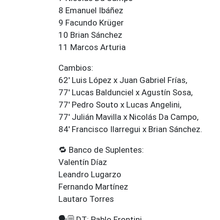
8 Emanuel Ibáñez
9 Facundo Krüger
10 Brian Sánchez
11 Marcos Arturia
Cambios:
62' Luis López x Juan Gabriel Frías,
77' Lucas Baldunciel x Agustín Sosa,
77' Pedro Souto x Lucas Angelini,
77' Julián Mavilla x Nicolás Da Campo,
84' Francisco Ilarregui x Brian Sánchez.
🔁 Banco de Suplentes:
Valentín Díaz
Leandro Lugarzo
Fernando Martínez
Lautaro Torres
🗣️🗒️ DT: Pablo Frontini