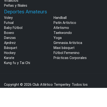
Vitalicios
Peñas y filiales
Deportes Amateurs
Voley
Handball
Futsal
Patín Artístico
Baby Fútbol
Atletismo
Boxeo
Taekwondo
Danzas
Yoga
Ajedrez
Gimnasia Artística
Básquet
Maxi básquet
Hockey
Fútbol Femenino
Karate
Prácticas Corporales
Kung fu y Tai Chi
Copyright © 2026 Club Atlético Temperley. Todos los
derechos reservados.
Diseño y Desarrollo:
INTERGRAPHIX