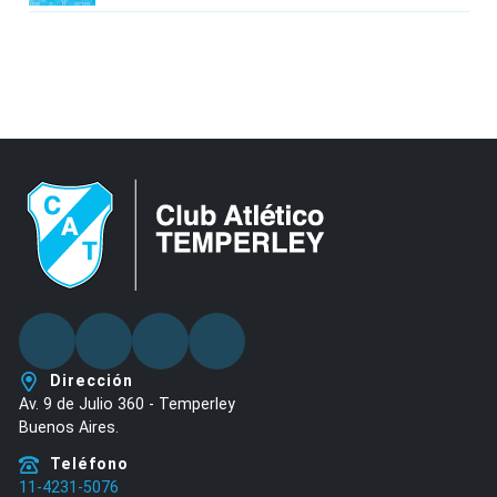
Facebook
Twitter
Youtube
Instagram
Dirección
Av. 9 de Julio 360 - Temperley
Buenos Aires.
Teléfono
11-4231-5076